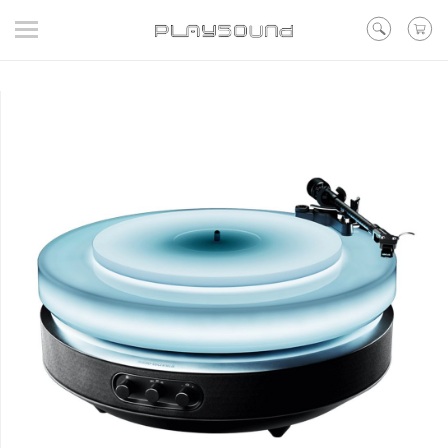
登入
/ 註冊
/ 聯絡我們
▼在線活動
▼好評預購
▼新品
▼出清
品牌
耳機
喇叭
黑膠
訊源DAC耳擴
其他類型