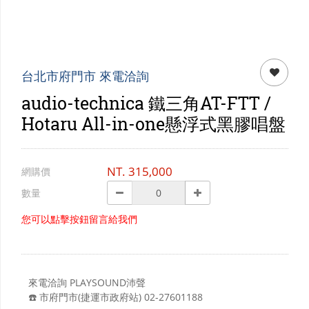
門市資訊
購物說明
會員專區
台北市府門市 來電洽詢
audio-technica 鐵三角AT-FTT /
Hotaru All-in-one懸浮式黑膠唱盤
NT.
315,000
網購價
數量
您可以點擊按鈕留言給我們
來電洽詢 PLAYSOUND沛聲
☎️ 市府門市(捷運市政府站) 02-27601188