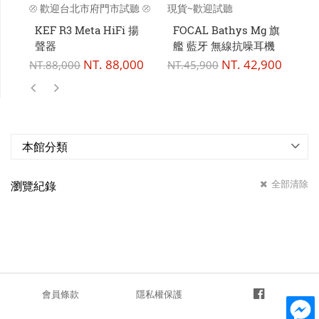
⦼ 歡迎台北市府門市試聽 ⦼
現貨~歡迎試聽
聲
KEF R3 Meta HiFi 揚
FOCAL Bathys Mg 旗
C
聲器
艦 藍牙 無線抗噪耳機
NT.
88,000
NT.
42,900
NT.
88,000
NT.
45,900
NT
本館分類
全部清除
瀏覽紀錄
會員條款
隱私權保護