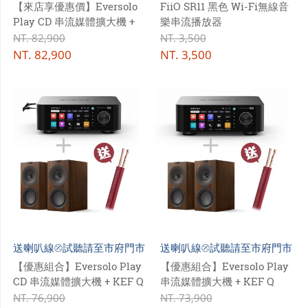
【來店享優惠價】Eversolo
FiiO SR11 黑色 Wi-Fi無線音
Play CD 串流媒體擴大機 +
樂串流播放器
PMC prodigy 1 書架揚聲器
NT.
82,900
NT.
3,500
NT.
82,900
NT.
3,500
送喇叭線⦼試聽請至市府門市
送喇叭線⦼試聽請至市府門市
【優惠組合】Eversolo Play
【優惠組合】Eversolo Play
CD 串流媒體擴大機 + KEF Q
串流媒體擴大機 + KEF Q
Concerto Meta 三音路書架
Concerto Meta 三音路書架
NT.
76,900
NT.
73,900