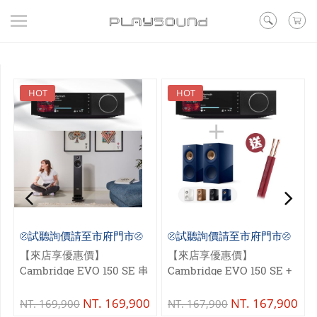
登入
/ 註冊
/ 聯絡我們
▼在線活動
▼好評預購
HOT
HOT
▼新品
▼出清
品牌
耳機
喇叭
⦼試聽詢價請至市府門市⦼
⦼試聽詢價請至市府門市⦼
黑膠
【來店享優惠價】
【來店享優惠價】
Cambridge EVO 150 SE 串
Cambridge EVO 150 SE +
訊源DAC耳擴
流綜合擴大器+ PMC
KEF R3 Meta HiFi 揚聲器
prodigy 5 小型落地 二音路
NT.
169,900
NT.
167,900
NT.
169,900
NT.
167,900
其他類型