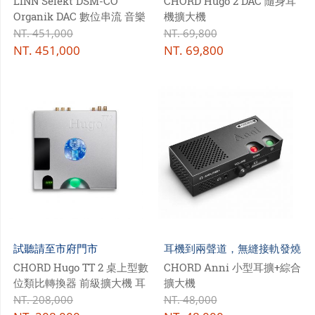
LINN Selekt DSM-CO
CHORD Hugo 2 DAC 隨身耳
Organik DAC 數位串流 音樂
機擴大機
播放器
NT.
451,000
NT.
69,800
NT.
451,000
NT.
69,800
試聽請至市府門市
耳機到兩聲道，無縫接軌發燒
系統!
CHORD Hugo TT 2 桌上型數
CHORD Anni 小型耳擴+綜合
位類比轉換器 前級擴大機 耳
擴大機
機擴大機
NT.
208,000
NT.
48,000