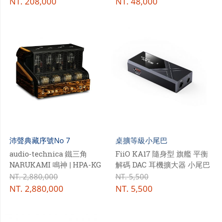
NT.
208,000
NT.
48,000
沛聲典藏序號No 7
桌擴等級小尾巴
audio-technica 鐵三角
FiiO KA17 隨身型 旗艦 平衡
NARUKAMI 鳴神 | HPA-KG
解碼 DAC 耳機擴大器 小尾巴
NARU ⽿機擴⼤機 / 前級擴⼤
NT.
2,880,000
NT.
5,500
機 | AW-KG NARU ⿊柿木耳
NT.
2,880,000
NT.
5,500
機