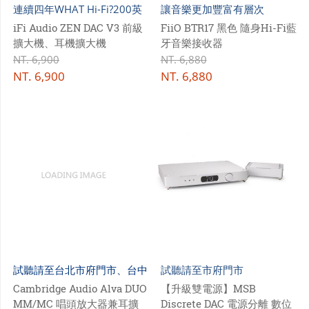
連續四年WHAT Hi-Fi?200英
讓音樂更加豐富有層次
鎊以下最佳DAC
iFi Audio ZEN DAC V3 前級
FiiO BTR17 黑色 隨身Hi-Fi藍
擴大機、耳機擴大機
牙音樂接收器
NT.
6,900
NT.
6,880
NT.
6,900
NT.
6,880
試聽請至台北市府門市、台中
試聽請至市府門市
七期門市
Cambridge Audio Alva DUO
【升級雙電源】MSB
MM/MC 唱頭放大器兼耳擴
Discrete DAC 電源分離 數位