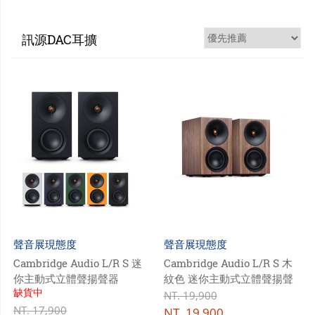
揚聲器
門市資訊
訊源DAC耳擴
購物說明
會員專區
聲音展現態度
聲音展現態度
Cambridge Audio L/R S 迷
Cambridge Audio L/R S 木
你主動式立體聲揚聲器
紋色 迷你主動式立體聲揚聲
缺貨中
器
NT.
19,900
NT.
17,900
NT.
19,900