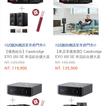
⦼試聽詢價請至市府門市⦼
⦼試聽詢價請至市府門市⦼
【優惠組合】Cambridge
【來店享優惠價】Cambridge
EVO 150 SE 串流綜合擴大器
EVO 150 SE 串流綜合擴大器
+ KEF Q Concerto Meta 三
+ PMC prodigy 1 書架揚聲器
NT.
129,900
NT.
135,900
音路書架式喇叭
NT.
119,900
NT.
135,900