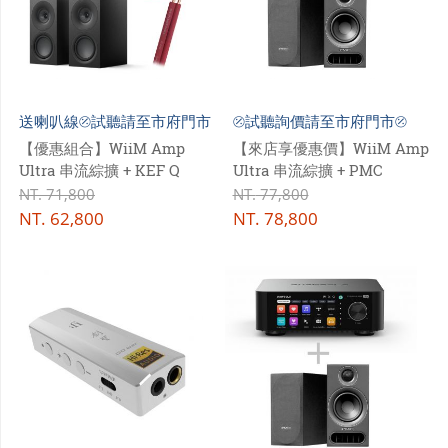
送喇叭線⦼試聽請至市府門市
⦼試聽詢價請至市府門市⦼
【優惠組合】WiiM Amp
【來店享優惠價】WiiM Amp
Ultra 串流綜擴 + KEF Q
Ultra 串流綜擴 + PMC
Concerto Meta 三音路書架
prodigy 1 書架揚聲器
NT.
71,800
NT.
77,800
喇叭
NT.
62,800
NT.
78,800