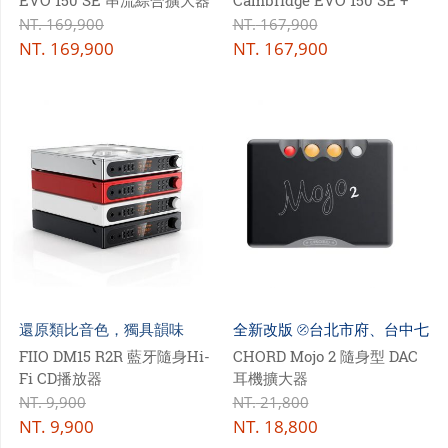
+ PMC prodigy 5 小型落地
KEF R3 Meta HiFi 揚聲器
NT.
169,900
NT.
167,900
二音路揚聲器
NT.
169,900
NT.
167,900
還原類比音色，獨具韻味
全新改版 ⦼台北市府、台中七
期試聽
FIIO DM15 R2R 藍牙隨身Hi-
CHORD Mojo 2 隨身型 DAC
Fi CD播放器
耳機擴大器
NT.
9,900
NT.
21,800
NT.
9,900
NT.
18,800