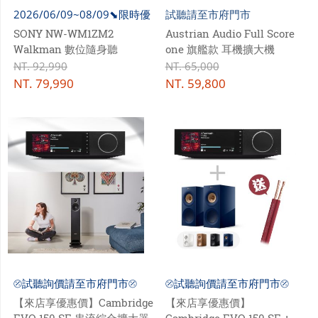
2026/06/09~08/09⬊限時優
試聽請至市府門市
惠
SONY NW-WM1ZM2
Austrian Audio Full Score
Walkman 數位隨身聽
one 旗艦款 耳機擴大機
NT.
92,990
NT.
65,000
NT.
79,990
NT.
59,800
⦼試聽詢價請至市府門市⦼
⦼試聽詢價請至市府門市⦼
【來店享優惠價】Cambridge
【來店享優惠價】
EVO 150 SE 串流綜合擴大器
Cambridge EVO 150 SE +