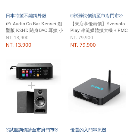
日本特製不鏽鋼外殼
⦼試聽詢價請至市府門市⦼
iFi Audio Go Bar Kensei 劍
【來店享優惠價】Eversolo
聖版 K2HD 隨身DAC 耳擴 小
Play 串流媒體擴大機 + PMC
尾巴
prodigy 1 書架揚聲器
NT.
13,900
NT.
79,900
NT.
13,900
NT.
79,900
⦼試聽詢價請至市府門市⦼
優選的入門串流機