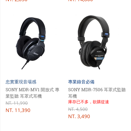
忠實重現音場感
專業錄音必備
SONY MDR-MV1 開放式 專
SONY MDR-7506 耳罩式監聽
業監聽 耳罩式耳機
耳機
庫存已不多，欲購從速
NT.
11,990
NT.
4,500
NT.
11,390
NT.
3,490