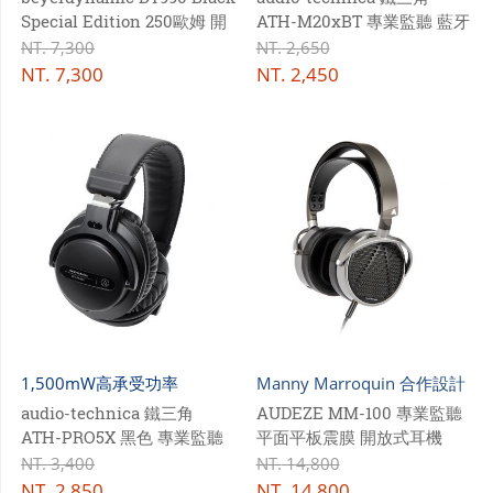
Special Edition 250歐姆 開
ATH-M20xBT 專業監聽 藍牙
放式 頭戴耳機 夜霧黑
無線耳機
NT.
7,300
NT.
2,650
NT.
7,300
NT.
2,450
1,500mW高承受功率
Manny Marroquin 合作設計
audio-technica 鐵三角
AUDEZE MM-100 專業監聽
ATH-PRO5X 黑色 專業監聽
平面平板震膜 開放式耳機
耳罩式耳機
NT.
3,400
NT.
14,800
NT.
2,850
NT.
14,800