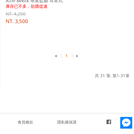
ATH-M40x 專業監聽 耳罩式
庫存已不多，欲購從速
耳機
NT.
4,200
NT.
3,500
1
共 31 筆, 第1-31筆
會員條款
隱私權保護