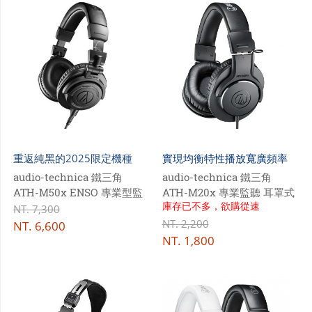
重返純黑的2025限定機種
實現均衡特性播放寬廣頻率
audio-technica 鐵三角
audio-technica 鐵三角
ATH-M50x ENSO 專業型監
ATH-M20x 專業監聽 耳罩式
庫存已不多，欲購從速
聽耳機
耳機
NT.
7,300
NT.
2,200
NT.
6,600
NT.
1,800