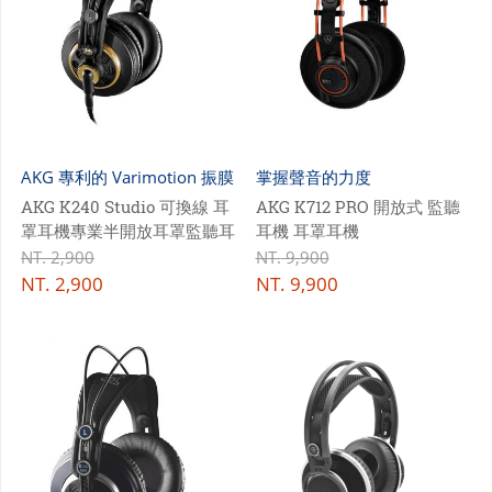
AKG 專利的 Varimotion 振膜
掌握聲音的力度
單體技術
AKG K240 Studio 可換線 耳
AKG K712 PRO 開放式 監聽
罩耳機專業半開放耳罩監聽耳
耳機 耳罩耳機
機
NT.
2,900
NT.
9,900
NT.
2,900
NT.
9,900