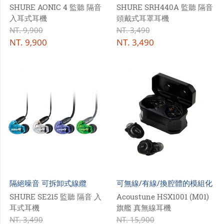
SHURE AONIC 4 監聽 隔音
SHURE SRH440A 監聽 隔音
入耳式耳機
頭戴式耳罩耳機
NT.
9,900
NT.
3,490
NT.
9,900
NT.
3,490
隔絕噪音 可拆卸式線纜
可無線/有線/換腔體的模組化
耳機
SHURE SE215 監聽 隔音 入
Acoustune HSX1001 (M01)
耳式耳機
旗艦 真無線耳機
NT.
3,490
NT.
15,900