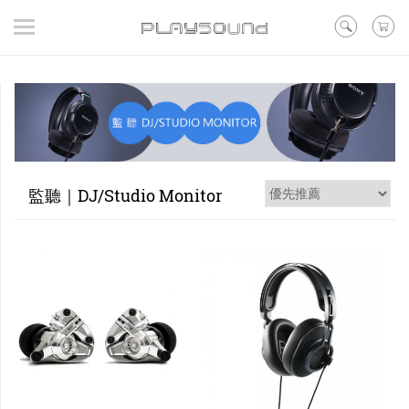
登入
/ 註冊
/ 聯絡我們
▼在線活動
▼好評預購
▼新品
▼出清
監聽｜DJ/Studio Monitor
品牌
耳機
喇叭
黑膠
訊源DAC耳擴
其他類型