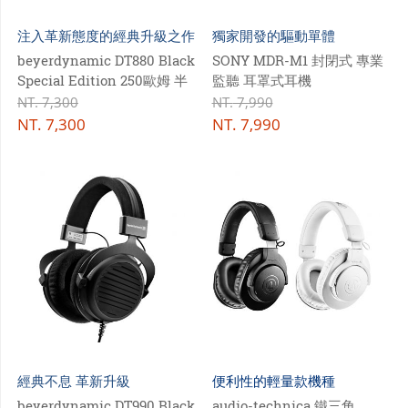
注入革新態度的經典升級之作
獨家開發的驅動單體
beyerdynamic DT880 Black
SONY MDR-M1 封閉式 專業
Special Edition 250歐姆 半
監聽 耳罩式耳機
開放式 頭戴耳機 夜霧黑
NT.
7,300
NT.
7,990
NT.
7,300
NT.
7,990
經典不息 革新升級
便利性的輕量款機種
beyerdynamic DT990 Black
audio-technica 鐵三角