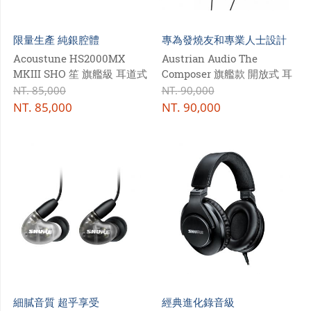
門市資訊
限量生產 純銀腔體
專為發燒友和專業人士設計
購物說明
Acoustune HS2000MX
Austrian Audio The
會員專區
MKIII SHO 笙 旗艦級 耳道式
Composer 旗艦款 開放式 耳
耳機
罩式耳機
NT.
85,000
NT.
90,000
NT.
85,000
NT.
90,000
細膩音質 超乎享受
經典進化錄音級