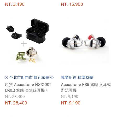
NT.
3,490
NT.
15,900
⦼ 台北市府門市 歡迎試聽 ⦼
專業用途 精準監聽
現貨 Acoustune HSX1001
Acoustune RS5 旗艦 入耳式
(M01) 旗艦 真無線耳機 +
監聽耳機
C:03 M:02G 鎳銀腔體 有線連
NT.
28,400
NT.
9,190
接模組
NT.
28,400
NT.
9,190