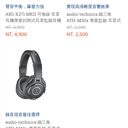
聲音平衡，爆發力強
實現高清晰度音響效果
AKG K271 MKII 可換線 耳罩
audio-technica 鐵三角
耳機專業封閉式耳罩監聽耳機
ATH-M30x 專業監聽 耳罩式
耳機
NT.
4,900
NT.
3,000
NT.
4,900
NT.
2,500
錄音混音最佳選擇
audio-technica 鐵三角