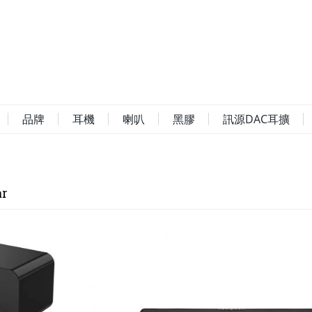
品牌
耳機
喇叭
黑膠
訊源DAC耳擴
r