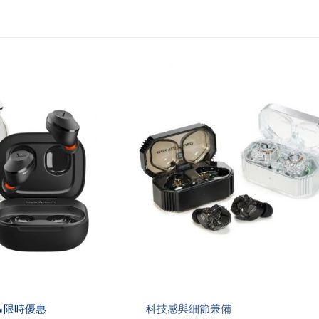
31⬊限時優惠
科技感與細節兼備