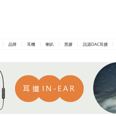
品牌
耳機
喇叭
黑膠
訊源DAC耳擴