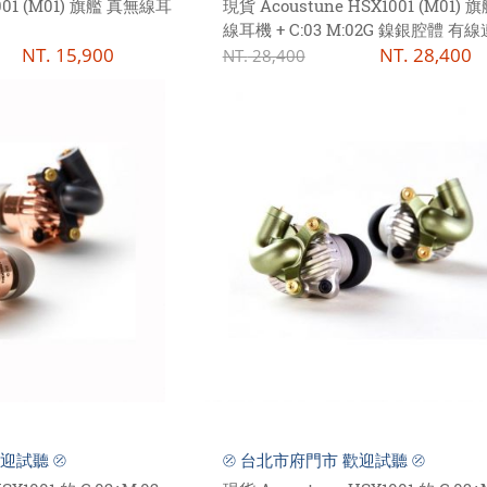
1001 (M01) 旗艦 真無線耳
現貨 Acoustune HSX1001 (M01) 
線耳機 + C:03 M:02G 鎳銀腔體 有
NT.
15,900
組
NT.
28,400
NT.
28,400
迎試聽 ⦼
⦼ 台北市府門市 歡迎試聽 ⦼