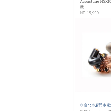
Acoustune HSX
機
NT.
15,900
⦼ 台北市府門市 歡