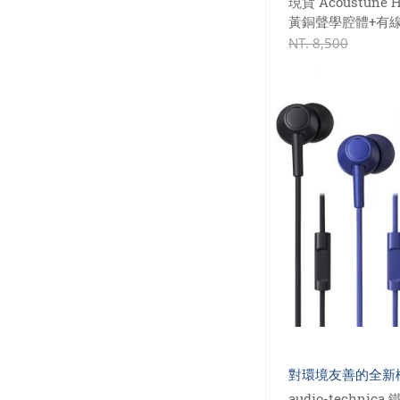
現貨 Acoustune H
黃銅聲學腔體+有線
線材)
NT.
8,500
對環境友善的全新
audio-technica