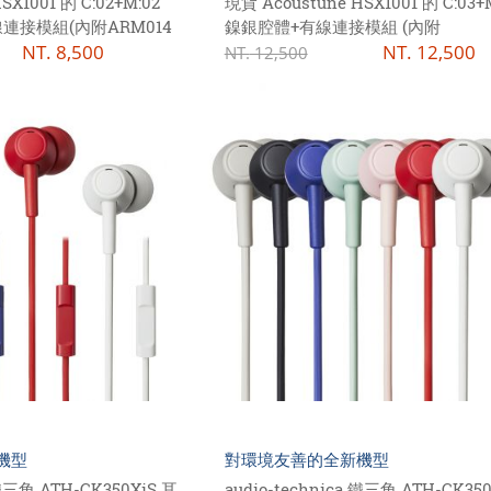
SX1001 的 C:02+M:02
現貨 Acoustune HSX1001 的 C:03+
連接模組(內附ARM014
鎳銀腔體+有線連接模組 (內附
NT.
8,500
ARC83/4.4mm線材)
NT.
12,500
NT.
12,500
機型
對環境友善的全新機型
 鐵三角 ATH-CK350XiS 耳
audio-technica 鐵三角 ATH-CK35