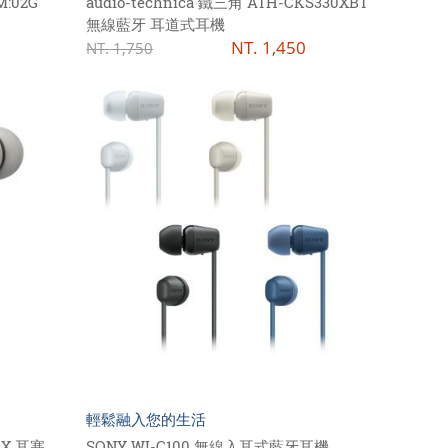
M:02G
audio-technica 鐵三角 ATH-CKS330XBT
無線藍牙 耳道式耳機
NT.
1,450
NT.
1,750
輕鬆融入您的生活
0X 耳塞
SONY WI-C100 無線入耳式藍牙耳機