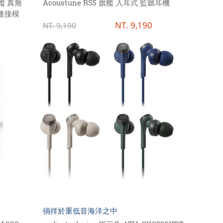
旗艦 真無
Acoustune RS5 旗艦 入耳式 監聽耳機
線連接模
NT.
9,190
NT.
9,190
徜徉於重低音海洋之中