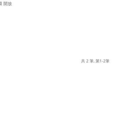
膜 開放
共 2 筆, 第1-2筆