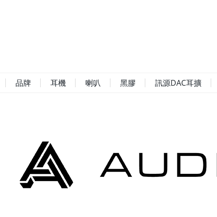
品牌
耳機
喇叭
黑膠
訊源DAC耳擴