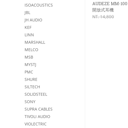
AUDEZE MM-1
ISOACOUSTICS
開放式耳機
JBL
NT.
14,800
JH AUDIO
KEF
LINN
MARSHALL
MELCO
MSB
MYSTJ
PMC
SHURE
SILTECH
SOLIDSTEEL
SONY
SUPRA CABLES
TIVOLI AUDIO
VIOLECTRIC