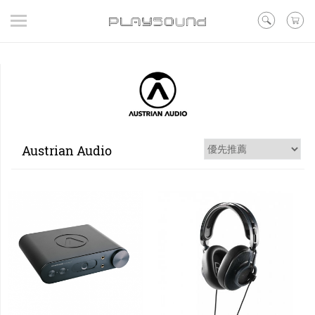
登入
/ 註冊
/ 聯絡我們
▼在線活動
▼好評預購
▼新品
▼出清
Austrian Audio
品牌
耳機
喇叭
黑膠
訊源DAC耳擴
其他類型