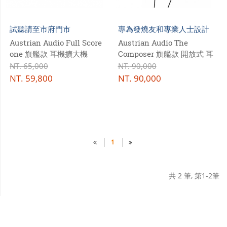
門市資訊
試聽請至市府門市
專為發燒友和專業人士設計
購物說明
Austrian Audio Full Score
Austrian Audio The
會員專區
one 旗艦款 耳機擴大機
Composer 旗艦款 開放式 耳
罩式耳機
NT.
65,000
NT.
90,000
NT.
59,800
NT.
90,000
1
共 2 筆, 第1-2筆