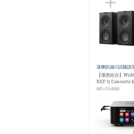
送喇叭線⦼試聽請
【優惠組合】WiiM 
KEF Q Concer
NT.
71,800