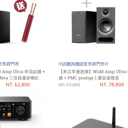
至市府門市
⦼試聽詢價請至市府門市⦼
Amp Ultra 串流綜擴 +
【來店享優惠價】WiiM Amp Ultra
to Meta 三音路書架喇叭
擴 + PMC prodigy 1 書架揚聲器
NT.
62,800
NT.
78,800
NT.
77,800