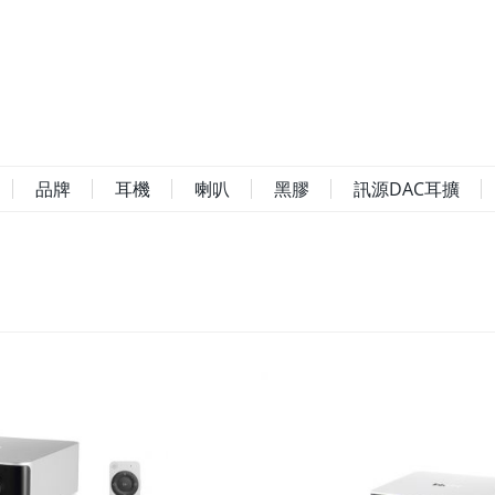
品牌
耳機
喇叭
黑膠
訊源DAC耳擴