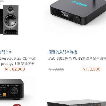
府門市⦼
優選的入門串流機
solo Play CD 串流
FiiO SR11 黑色 Wi-Fi無線音樂串
prodigy 1 書架揚聲器
NT.
82,900
NT.
3,500
NT.
3,500