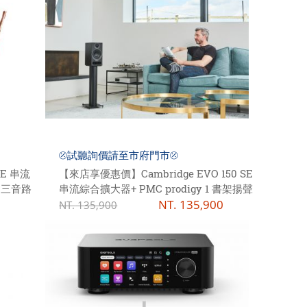
⦼試聽詢價請至市府門市⦼
SE 串流
【來店享優惠價】Cambridge EVO 150 SE
a 三音路
串流綜合擴大器+ PMC prodigy 1 書架揚聲
器
NT.
135,900
NT.
135,900