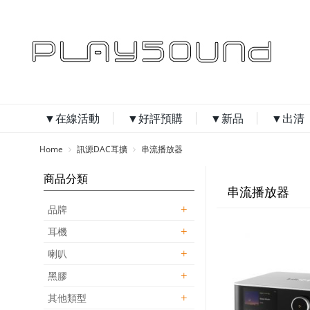
▼在線活動
▼好評預購
▼新品
▼出清
Home
訊源DAC耳擴
串流播放器
商品分類
串流播放器
品牌
耳機
喇叭
黑膠
其他類型