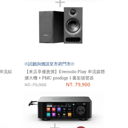
⦼試聽詢價請至市府門市⦼
 串流綜
【來店享優惠價】Eversolo Play 串流媒體
擴大機 + PMC prodigy 1 書架揚聲器
NT.
79,900
NT.
79,900