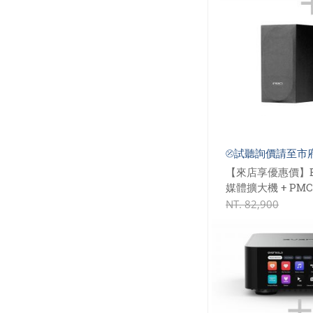
⦼試聽詢價請至市
【來店享優惠價】Ever
媒體擴大機 + PMC 
NT.
82,900