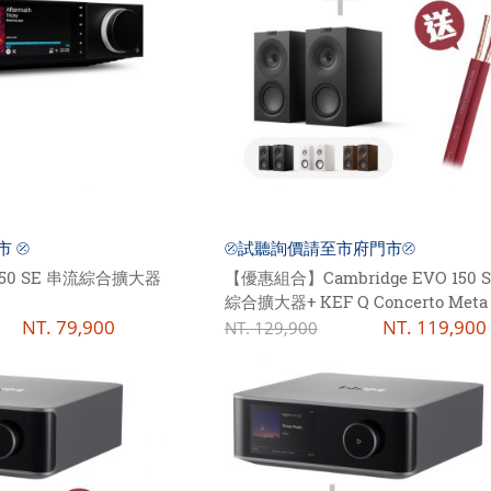
市 ⦼
⦼試聽詢價請至市府門市⦼
O 150 SE 串流綜合擴大器
【優惠組合】Cambridge EVO 150 
綜合擴大器+ KEF Q Concerto Met
NT.
79,900
書架式喇叭
NT.
119,900
NT.
129,900