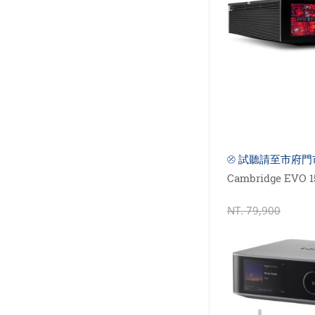
⦼ 試聽請至市府門
Cambridge EV
NT.
79,900