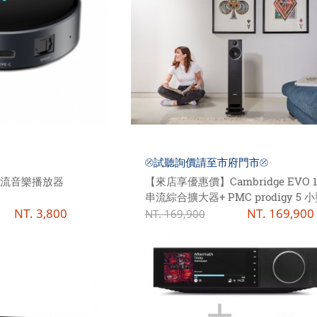
⦼試聽詢價請至市府門市⦼
線串流音樂播放器
【來店享優惠價】Cambridge EVO 15
串流綜合擴大器+ PMC prodigy 5 
NT.
3,800
二音路揚聲器
NT.
169,900
NT.
169,900