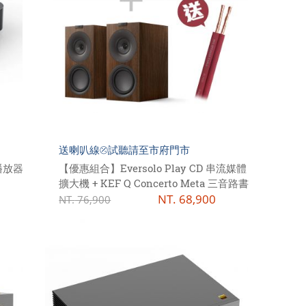
送喇叭線⦼試聽請至市府門市
流播放器
【優惠組合】Eversolo Play CD 串流媒體
擴大機 + KEF Q Concerto Meta 三音路書
架式喇叭
NT.
68,900
NT.
76,900