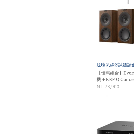
送喇叭線⦼試聽請
【優惠組合】Evers
機 + KEF Q Con
喇叭
NT.
73,900