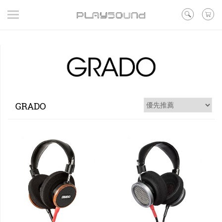
登入
/ 註冊
/ 聯絡我們
▼在線活動
▼好評預購
▼新品
▼出清
GRADO
品牌
耳機
喇叭
黑膠
訊源DAC耳擴
其他類型