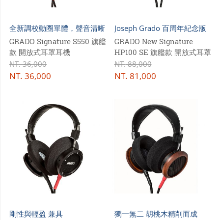
門市資訊
全新調校動圈單體，聲音清晰
Joseph Grado 百周年紀念版
購物說明
自然
GRADO Signature S550 旗艦
GRADO New Signature
會員專區
款 開放式耳罩耳機
HP100 SE 旗艦款 開放式耳罩
耳機
NT.
36,000
NT.
88,000
NT.
36,000
NT.
81,000
剛性與輕盈 兼具
獨一無二 胡桃木精削而成