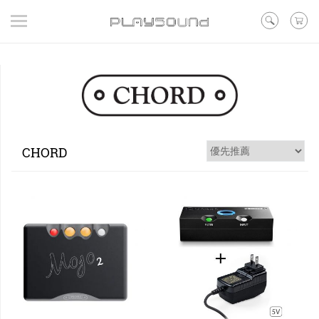
登入
/ 註冊
/ 聯絡我們
▼在線活動
▼好評預購
▼新品
▼出清
CHORD
品牌
耳機
喇叭
黑膠
訊源DAC耳擴
其他類型