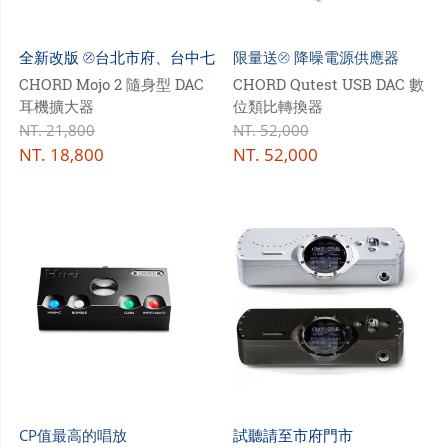
門市資訊
全新改版 ⦼台北市府、台中七
限量送⦼ 降噪電源供應器
購物說明
期試聽
CHORD Mojo 2 隨身型 DAC
CHORD Qutest USB DAC 數
會員專區
耳機擴大器
位類比轉換器
NT.
21,800
NT.
52,000
NT.
18,800
NT.
52,000
CP值最高的唱放
試聽請至市府門市