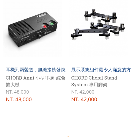
耳機到兩聲道，無縫接軌發燒
展示系統組件最令人滿意的方
系統!
式
CHORD Anni 小型耳擴+綜合
CHORD Choral Stand
擴大機
System 專用腳架
NT.
48,000
NT.
42,000
NT.
48,000
NT.
42,000