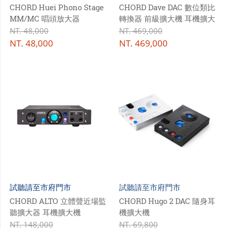
CHORD Huei Phono Stage
CHORD Dave DAC 數位類比
MM/MC 唱頭放大器
轉換器 前級擴大機 耳機擴大
機
NT.
48,000
NT.
469,000
NT.
48,000
NT.
469,000
試聽請至市府門市
試聽請至市府門市
CHORD ALTO 立體聲近場監
CHORD Hugo 2 DAC 隨身耳
聽擴大器 耳機擴大機
機擴大機
NT.
148,000
NT.
69,800