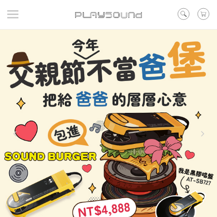
登入
/ 註冊
/ 聯絡我們
▼在線活動
▼好評預購
▼新品
▼出清
品牌
耳機
喇叭
黑膠
訊源DAC耳擴
其他類型