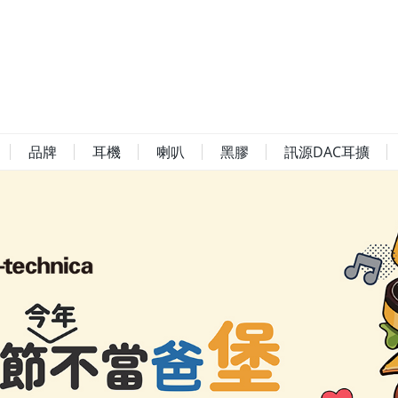
品牌
耳機
喇叭
黑膠
訊源DAC耳擴