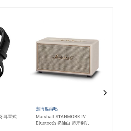
盡情搖滾吧
盡情
藍牙耳罩式
Marshall STANMORE IV
Mar
Bluetooth 奶油白 藍牙喇叭
Blu