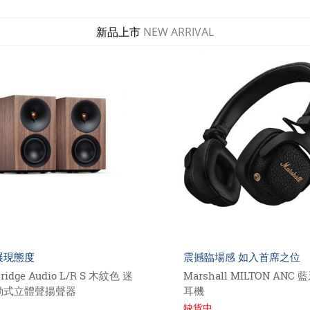
新品上市
NEW ARRIVAL
現態度
震撼臨場感 如入首席之位
idge Audio L/R S 木紋色 迷
Marshall MILTON ANC 
式立體聲揚聲器
耳機
缺貨中