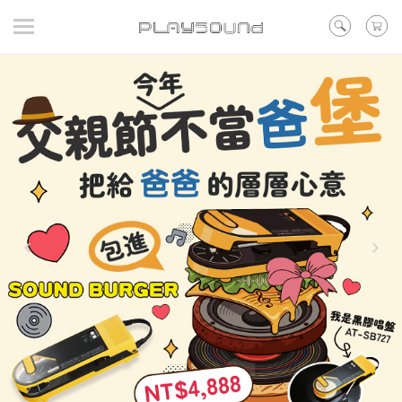
登入
/ 註冊
/ 聯絡我們
▼在線活動
▼好評預購
▼新品
▼出清
品牌
耳機
喇叭
黑膠
訊源DAC耳擴
其他類型