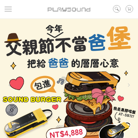
登入
/ 註冊
/ 聯絡我們
▼在線活動
▼好評預購
▼新品
▼出清
品牌
耳機
喇叭
黑膠
訊源DAC耳擴
其他類型