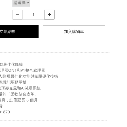
立即結帳
加入購物車
動最佳化降噪
處理器QN1和V1整合處理器
個人降噪最佳化功能與氣壓優化技術
特殊設計驅動單體
束成形麥克風和AI減噪系統
輕量的「柔軟貼合皮革」
 個月，註冊延長 6 個月
貨
1879