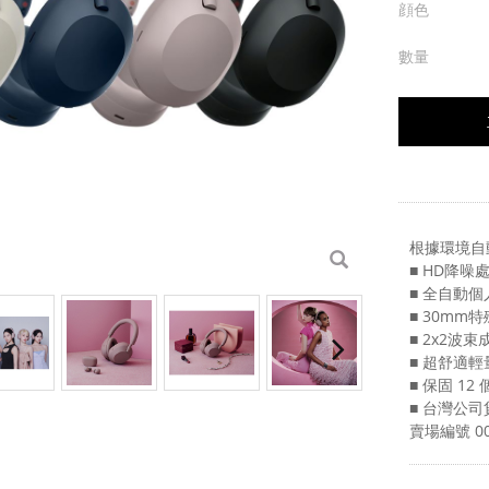
顔色
數量
根據環境自
■ HD降噪
■ 全自動
■ 30mm
■ 2x2波
■ 超舒適
■ 保固 12
■ 台灣公司
賣場編號
00