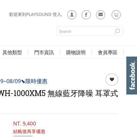
歡迎來到PLAYSOUND 登入,
其他類型
門市資訊
購物說明
會員專區
/09~08/09⬊限時優惠
 WH-1000XM5 無線藍牙降噪 耳罩式
NT.
9,400
結帳後再享優惠