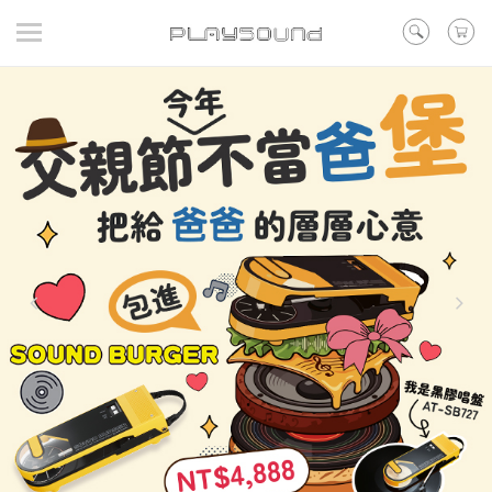
登入
/ 註冊
/ 聯絡我們
▼在線活動
▼好評預購
▼新品
▼出清
品牌
耳機
喇叭
黑膠
訊源DAC耳擴
其他類型