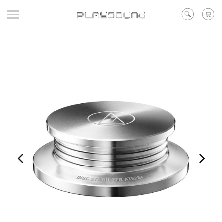
登入
/ 註冊
/ 聯絡我們
▼在線活動
▼好評預購
▼新品
▼出清
品牌
耳機
喇叭
黑膠
訊源DAC耳擴
其他類型