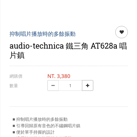
門市資訊
購物說明
會員專區
抑制唱片播放時的多餘振動
audio-technica 鐵三角 AT628a 唱
片鎮
NT.
3,380
網購價
數量
■ 抑制唱片播放時的多餘振動
■ 引導回歸原有音色的不鏽鋼唱片鎮
■ 便於單手持握的設計