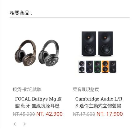
相關商品
:
現貨~歡迎試聽
聲音展現態度
聲
FOCAL Bathys Mg 旗
Cambridge Audio L/R
C
艦 藍牙 無線抗噪耳機
S 迷你主動式立體聲揚
聲器
NT.
42,900
NT.
17,900
NT.
45,900
NT.
17,900
NT