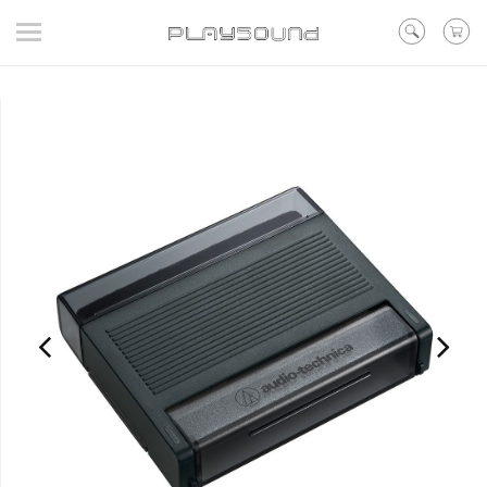
登入
/ 註冊
/ 聯絡我們
▼在線活動
▼好評預購
▼新品
▼出清
品牌
耳機
喇叭
黑膠
訊源DAC耳擴
其他類型