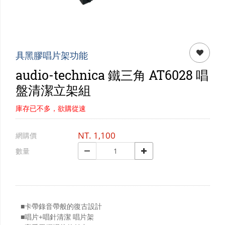
門市資訊
購物說明
會員專區
具黑膠唱片架功能
audio-technica 鐵三角 AT6028 唱
盤清潔立架組
庫存已不多，欲購從速
NT.
1,100
網購價
數量
■卡帶錄音帶般的復古設計
■唱片+唱針清潔 唱片架