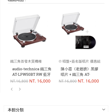
鐵三角首發木質機種
⦼ 唱盤+簽名版唱片 優惠組
⦼
合 ⦼
audio-technica 鐵三角
陳小霞《老翅膀》黑膠
a
AT-LPW50BT RW 藍牙
唱片 + 鐵三角 AT-
A
無線 黑膠唱盤 黑膠唱片
LPW50BT RW 藍牙 無
NT.
16,000
NT.
16,000
NT
NT.
16,800
NT.
16,800
機
線 黑膠唱盤
本館分類