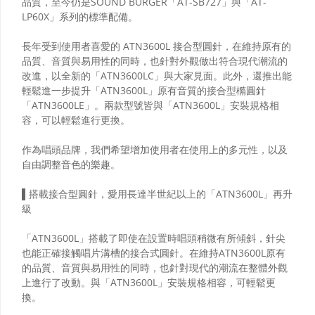
品質，至今仍是SOUND BURGER「AT-SB727」與「AT-
LP60X」系列的標準配備。
長年受到使用者喜愛的 ATN3600L 接合型圓針，在維持原有的
品質、音質與易用性的同時，也針對外觀做出符合現代潮流的
改進，以全新的「ATN3600LC」與大家見面。此外，還推出能
輕鬆進一步提升「ATN3600L」原有音質的接合型橢圓針
「ATN3600LE」。兩款型號皆與「ATN3600L」安裝規格相
容，可以輕鬆進行更換。
作為唱頭品牌，我們希望增加使用者在使用上的多元性，以及
自由調整音色的樂趣。
▌搭載接合型圓針，愛用長達半世紀以上的「ATN3600L」再升
級
「ATN3600L」搭載了即使在設置時唱頭稍微有所傾斜，針尖
也能正確接觸唱片溝槽的接合式圓針。在維持ATN3600L原有
的品質、音質與易用性的同時，也針對現代的潮流在整體外觀
上進行了改動。與「ATN3600L」安裝規格相容，可輕鬆更
換。