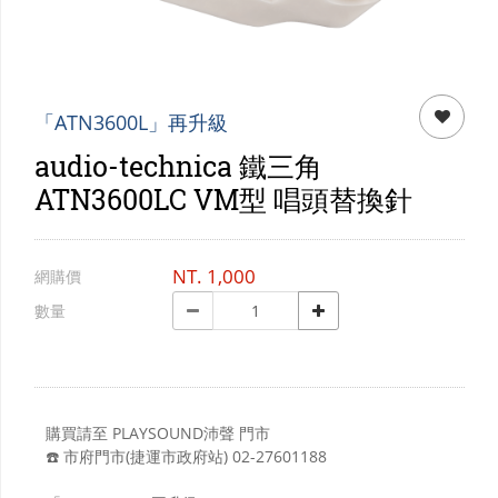
門市資訊
購物說明
會員專區
「ATN3600L」再升級
audio-technica 鐵三角
ATN3600LC VM型 唱頭替換針
NT.
1,000
網購價
數量
購買請至 PLAYSOUND沛聲 門市
☎️ 市府門市(捷運市政府站) 02-27601188