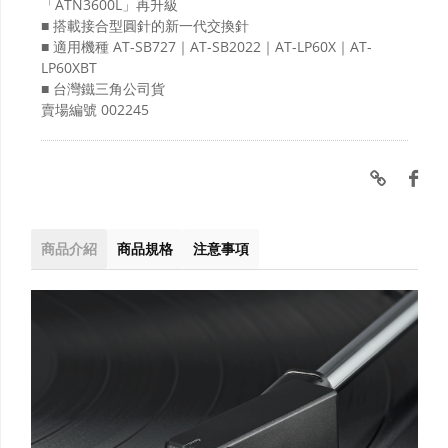
「ATN3600L」再升級
■ 搭載接合型圓針的新一代交換針
■ 適用機種 AT-SB727｜AT-SB2022｜AT-LP60X｜AT-
LP60XBT
■ 台灣鐵三角公司貨
賣場編號
002245
商品介紹
商品規格
注意事項