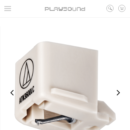
登入
/ 註冊
/ 聯絡我們
▼在線活動
▼好評預購
▼新品
▼出清
品牌
耳機
喇叭
黑膠
訊源DAC耳擴
其他類型