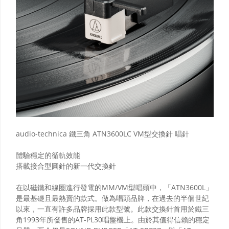
audio-technica 鐵三角 ATN3600LC VM型交換針 唱針
體驗穩定的循軌效能
搭載接合型圓針的新一代交換針
在以磁鐵和線圈進行發電的MM/VM型唱頭中，「ATN3600L」
是最基礎且最熱賣的款式。做為唱頭品牌，在過去的半個世紀
以來，一直有許多品牌採用此款型號。此款交換針首用於鐵三
角1993年所發售的AT-PL30唱盤機上。由於其值得信賴的穩定