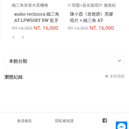
鐵三角首發木質機種
⦼ 唱盤+簽名版唱片 優惠組
⦼
合 ⦼
audio-technica 鐵三角
陳小霞《老翅膀》黑膠
a
AT-LPW50BT RW 藍牙
唱片 + 鐵三角 AT-
A
無線 黑膠唱盤 黑膠唱片
LPW50BT RW 藍牙 無
NT.
16,000
NT.
16,000
NT
NT.
16,800
NT.
16,800
機
線 黑膠唱盤
本館分類
全部清除
瀏覽紀錄
會員條款
隱私權保護