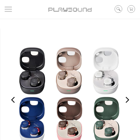
登入
/ 註冊
/ 聯絡我們
▼在線活動
▼好評預購
▼新品
▼出清
品牌
耳機
喇叭
黑膠
訊源DAC耳擴
其他類型