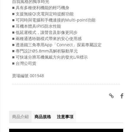
自我風格的獨享時光
■ 具有多種便利機能的輕巧機身
■ 支援無線Qi充電與定時提醒功能
■ 可同時與電腦和手機連接的Multi-point功能
■ 耳機本體具IPX5防水性能
■ 低延遲模式，讓聲音及影像更同步
■ 兩種通透聆聽模式帶來的安心使用感
■ 透過鐵三角專用App「Connect」探索專屬設定
■ 專門設計Ø5.8mm高解析驅動單元
■ 可快速分辨耳機佩戴方向的發光L/R標示
■ 台灣公司貨
賣場編號
001948
商品介紹
商品規格
注意事項