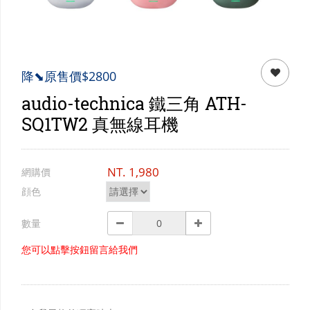
門市資訊
購物說明
會員專區
降⬊原售價$2800
audio-technica 鐵三角 ATH-
SQ1TW2 真無線耳機
NT.
1,980
網購價
顔色
數量
您可以點擊按鈕留言給我們